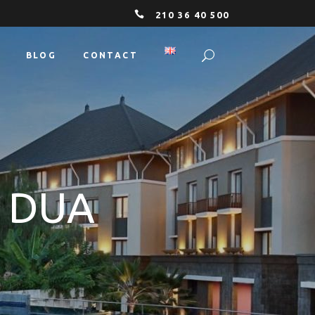
210 36 40 500
BLOG
CONTACT
 DUA