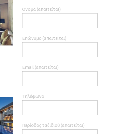
Ονομα (απαιτείται)
Επώνυμο (απαιτείται)
Email (απαιτείται)
Τηλέφωνο
Περίοδος ταξιδιού (απαιτείται)