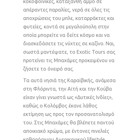
κοκοφοίνικες, κατάξανθη άμμο σε
απέραντες παραλίες, νερά σε όλες τις
αποχρώσεις του μπλε, καταρράκτες και
φυτείες, κοντά σε μεγαλούπολη στην
οποία μπορείτε να δείτε κόσμο και να
διασκεδάσετε τις νύχτες σε καζίνο. Ναι,
σωστά μαντέψατε, το Exotic Tours σας
προτείνει τις Μπαχάμες προκειμένου να
ζήσετε το όνειρό σας.
Τα αυτά νησιά της Καραϊβικής, ανάμεσα
στη Φλόριντα, την Αϊτή και την Κούβα
είχαν γίνει γνωστά ως «Δυτικές Ινδίες»,
καθώς ο Κολόμβος έκανε λάθος
εκτίμηση ως προς τον προσανατολισμό
του. Στις Μπαχάμες θα βλέπετε παντού
αποικιακό χρώμα, με έντονες πινελιές
καθαρόαιμου Αμερικανικού lifestyle.