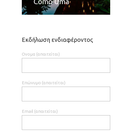
Como Uma
Εκδήλωση ενδιαφέροντος
Ονομα (απαιτείται)
Επώνυμο (απαιτείται)
Email (απαιτείται)