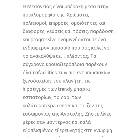
Η Μεσόγειος είναι υπέροχη μέσα στην
ποικιλομορφία της. Χρώματα,
πολιτισμοί, επιρροές, ομοιότητες και
διαφορές, γεύσεις και τάσεις, παράδοση
και progressive αναμιγνύονται σε ένα
ενδιαφέρον μωσαϊκό που σας καλεί να
το ανακαλύψετε… πλέοντας. Τα
σύγχρονα κρουαζιερόπλοια παρέχουν
όλα ταfacilities των πιο εντυπωσιακών
ξενοδοχείων του πλανήτη, τις
hipστιγμές των trendy μπαρ κι
εστιατορίων, το cool των
καλύτερωνspa center και το ζεν της
ευδαιμονίας της Ανατολής. Ζήστε λίγες
μέρες σαν μοντέρνος και καλά
εξοπλισμένος εξερευνητής στη γνώριμη