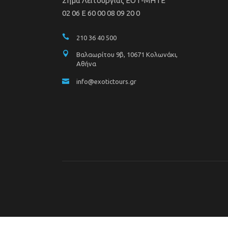
Σήμα Λειτουργίας ΕΟΤ-ΜΗΤΕ
02 06 Ε 60 00 08 09 20 0
210 36 40 500
Βαλαωρίτου 9β, 10671 Κολωνάκι,
Αθήνα
info@exotictours.gr