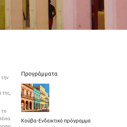
Προγράμματα
 την
 της,
ί το
σένια.
Κούβα-Ενδεικτικό πρόγραμμα
μορφη