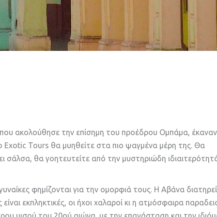
, που ακολούθησε την επίσημη του προέδρου Ομπάμα, έκαναν
ο Exotic Tours θα μυηθείτε στα πιο ψαγμένα μέρη της. Θα
ει σάλσα, θα γοητευτείτε από την μυστηριώδη ιδιαιτερότητά
ι γυναίκες φημίζονται για την ομορφιά τους. Η Αβάνα διατηρε
 είναι εκπληκτικές, οι ήχοι χαλαροί κι η ατμόσφαιρα παραδει
ερου μισού του 20ού αιώνα, με την επανάσταση και την ιδιό