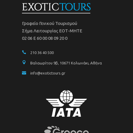
Γραφείο Γενικού Τουρισμού
Σήμα Λειτουργίας ΕΟΤ-ΜΗΤΕ
02 06 Ε 60 00 08 09 20 0
210 36 40 500
Βαλαωρίτου 9β, 10671 Κολωνάκι, Αθήνα
info@exotictours.gr