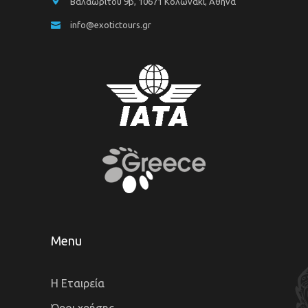
Βαλαωρίτου 9β, 10671 Κολωνάκι, Αθήνα
info@exotictours.gr
Menu
Η Εταιρεία