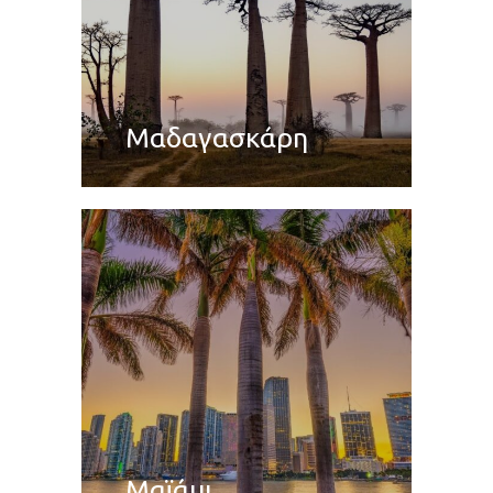
Μαδαγασκάρη
Μαϊάμι