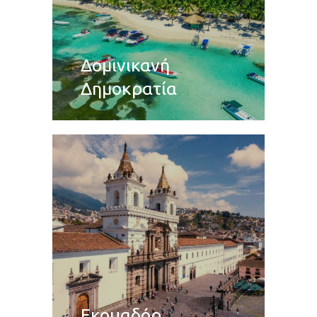
Δομινικανή
Δημοκρατία
Εκουαδόρ