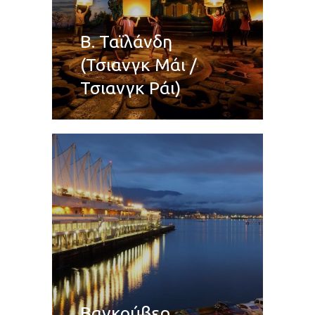
Β. Ταϊλάνδη
(Τσιανγκ Μάι /
Τσιανγκ Ράι)
Βανκούβερ