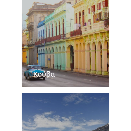
Κούβα