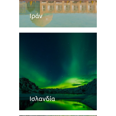
Ιράν
Ισλανδία