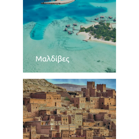
Μαλδίβες