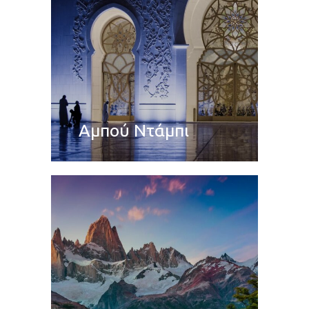
Αμπού Ντάμπι