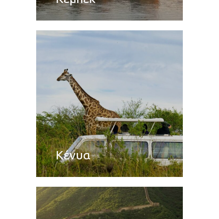
Κένυα