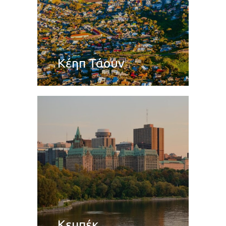
Κέηπ Τάουν
Κεμπέκ