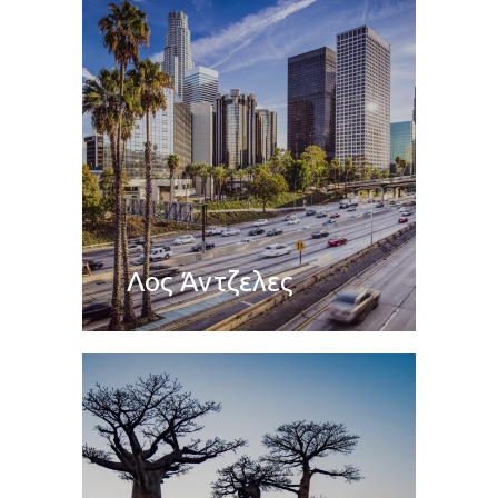
Λος Άντζελες