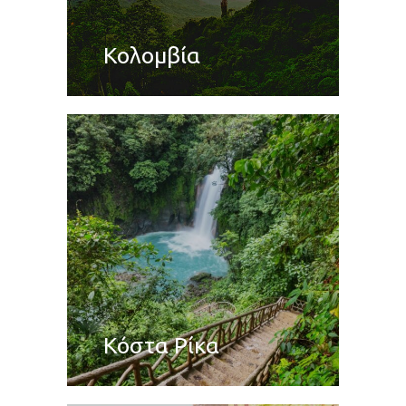
Κολομβία
Κόστα Ρίκα