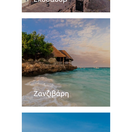
Ζανζιβάρη