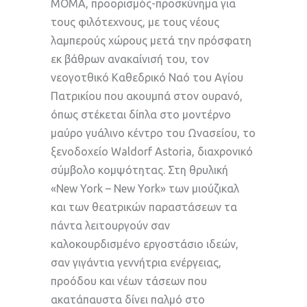
ΜΟΜΑ, προορισμός-προσκύνημα για
τους φιλότεχνους, με τους νέους
λαμπερούς χώρους μετά την πρόσφατη
εκ βάθρων ανακαίνισή του, τον
νεογοτθικό Καθεδρικό Ναό του Αγίου
Πατρικίου που ακουμπά στον ουρανό,
όπως στέκεται δίπλα στο μοντέρνο
μαύρο γυάλινο κέντρο του Ωνασείου, το
ξενοδοχείο Waldorf Astoria, διαχρονικό
σύμβολο κομψότητας. Στη θρυλική
«New York – New York» των μιούζικαλ
και των θεατρικών παραστάσεων τα
πάντα λειτουργούν σαν
καλοκουρδισμένο εργοστάσιο ιδεών,
σαν γιγάντια γεννήτρια ενέργειας,
προόδου και νέων τάσεων που
ακατάπαυστα δίνει παλμό στο