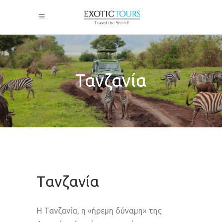
Τανζανία
Τανζανία
Η Τανζανία, η «ήρεμη δύναμη» της