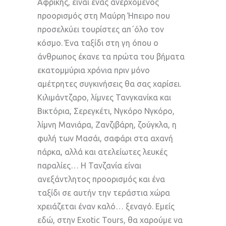
Αφρικής, είναι ένας ανερχόμενος
προορισμός στη Μαύρη Ήπειρο που
προσελκύει τουρίστες απ΄όλο τον
κόσμο. Ένα ταξίδι στη γη όπου ο
άνθρωπος έκανε τα πρώτα του βήματα
εκατομμύρια χρόνια πριν μόνο
αμέτρητες συγκινήσεις θα σας χαρίσει.
Κιλιμάντζαρο, λίμνες Τανγκανίκα και
Βικτόρια, Σερεγκέτι, Νγκόρο Νγκόρο,
λίμνη Μανιάρα, Ζανζιβάρη, ζούγκλα, η
φυλή των Μασάι, σαφάρι στα αχανή
πάρκα, αλλά και ατελείωτες λευκές
παραλίες… Η Τανζανία είναι
ανεξάντλητος προορισμός και ένα
ταξίδι σε αυτήν την τεράστια χώρα
χρειάζεται έναν καλό… ξεναγό. Εμείς
εδώ, στην Exotic Tours, θα χαρούμε να