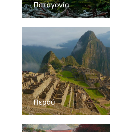
Παταγονία
Περού