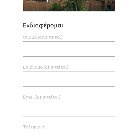
Ενδιαφέρομαι
Ονομα (απαιτείται)
Επώνυμο (απαιτείται)
Email (απαιτείται)
Τηλέφωνο