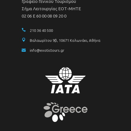
Γραφείο Γενικού Τουρισμού
Σήμα Λειτουργίας ΕΟΤ-ΜΗΤΕ
02 06 Ε 60 00 08 09 20 0
210 36 40 500
Βαλαωρίτου 9β, 10671 Κολωνάκι, Αθήνα
info@exotictours.gr