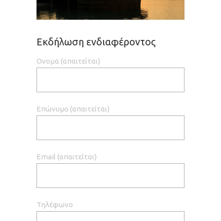
Εκδήλωση ενδιαφέροντος
Ονομα (απαιτείται)
Επώνυμο (απαιτείται)
Email (απαιτείται)
Τηλέφωνο