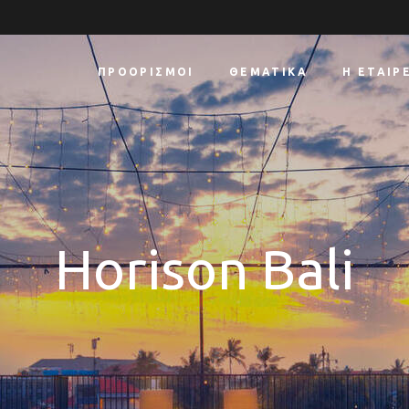
ΠΡΟΟΡΙΣΜΟΊ
ΘΕΜΑΤΙΚΆ
Η ΕΤΑΙΡ
Horison Bali