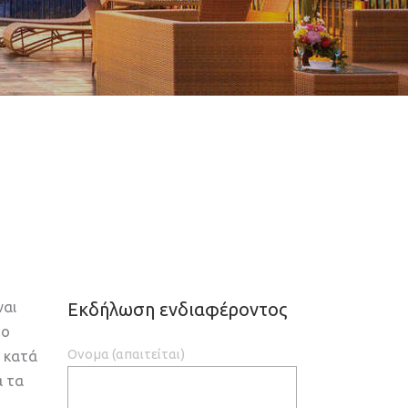
ναι
Εκδήλωση ενδιαφέροντος
το
Ονομα (απαιτείται)
ς κατά
ά τα