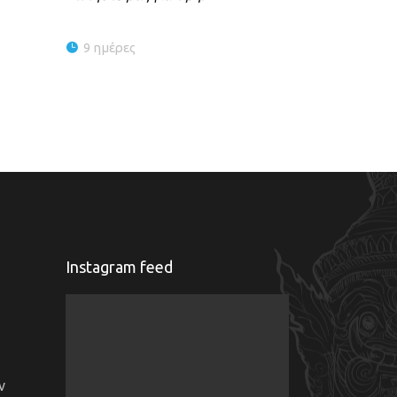
9 ημέρες
Instagram feed
ν