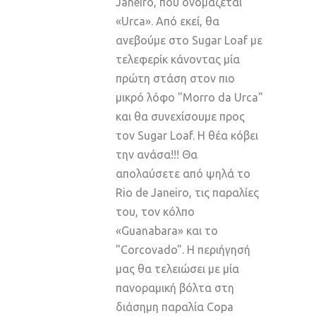
Janeiro, που ονομάζεται
«Urca». Από εκεί, θα
ανεβούμε στο Sugar Loaf με
τελεφερίκ κάνοντας μία
πρώτη στάση στον πιο
μικρό λόφο "Morro da Urca"
και θα συνεχίσουμε προς
τον Sugar Loaf. Η θέα κόβει
την ανάσα!!! Θα
απολαύσετε από ψηλά το
Rio de Janeiro, τις παραλίες
του, τον κόλπο
«Guanabara» και το
"Corcovado". Η περιήγησή
μας θα τελειώσει με μία
πανοραμική βόλτα στη
διάσημη παραλία Copa