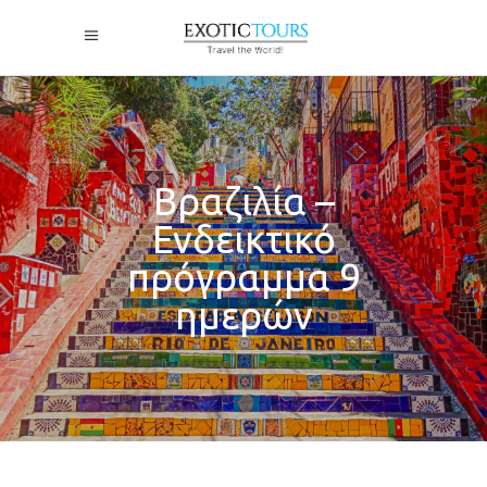
Βραζιλία –
Ενδεικτικό
πρόγραμμα 9
ημερών