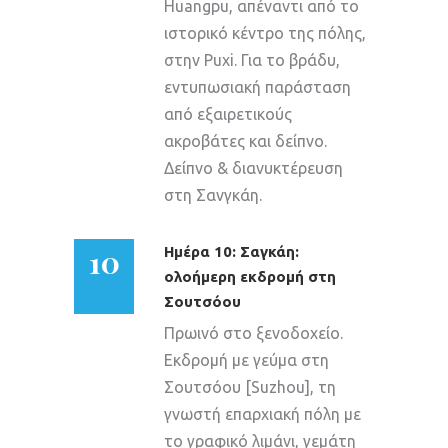
Huangpu, απέναντι από το
ιστορικό κέντρο της πόλης,
στην Puxi. Για το βράδυ,
εντυπωσιακή παράσταση
από εξαιρετικούς
ακροβάτες και δείπνο.
Δείπνο & διανυκτέρευση
στη Σανγκάη.
10
Ημέρα 10: Σαγκάη:
ολοήμερη εκδρομή στη
Σουτσόου
Πρωινό στο ξενοδοχείο.
Εκδρομή με γεύμα στη
Σουτσόου [Suzhou], τη
γνωστή επαρχιακή πόλη με
το γραφικό λιμάνι, γεμάτη