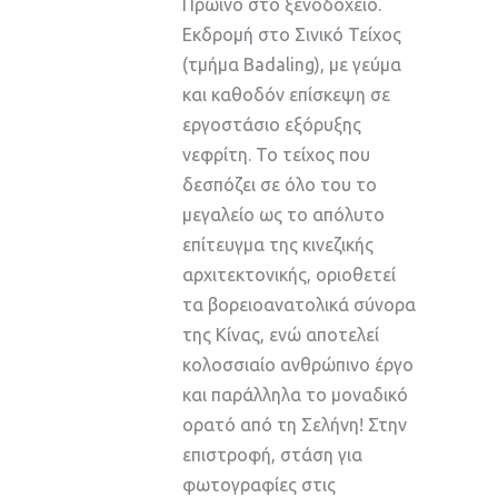
Πρωινό στο ξενοδοχείο.
Εκδρομή στο Σινικό Τείχος
(τμήμα Badaling), με γεύμα
και καθοδόν επίσκεψη σε
εργοστάσιο εξόρυξης
νεφρίτη. Το τείχος που
δεσπόζει σε όλο του το
μεγαλείο ως το απόλυτο
επίτευγμα της κινεζικής
αρχιτεκτονικής, οριοθετεί
τα βορειοανατολικά σύνορα
της Κίνας, ενώ αποτελεί
κολοσσιαίο ανθρώπινο έργο
και παράλληλα το μοναδικό
ορατό από τη Σελήνη! Στην
επιστροφή, στάση για
φωτογραφίες στις