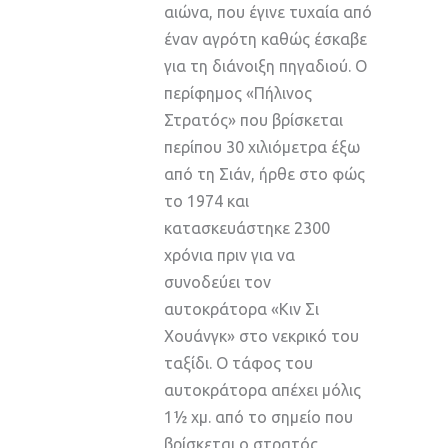
αιώνα, που έγινε τυχαία από
έναν αγρότη καθώς έσκαβε
για τη διάνοιξη πηγαδιού. Ο
περίφημος «Πήλινος
Στρατός» που βρίσκεται
περίπου 30 χιλιόμετρα έξω
από τη Σιάν, ήρθε στο φώς
το 1974 και
κατασκευάστηκε 2300
χρόνια πριν για να
συνοδεύει τον
αυτοκράτορα «Κιν Σι
Χουάνγκ» στο νεκρικό του
ταξίδι. Ο τάφος του
αυτοκράτορα απέχει μόλις
1½ χμ. από το σημείο που
βρίσκεται ο στρατός,