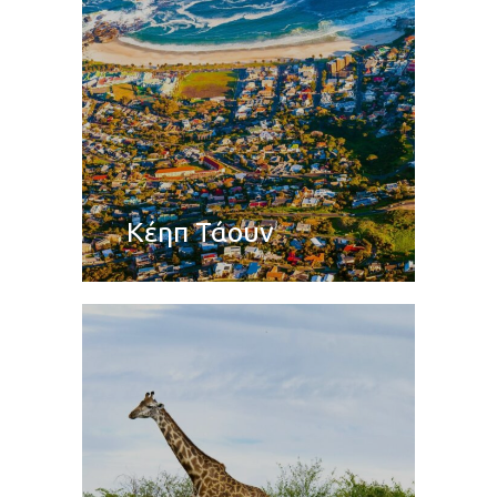
Κέηπ Τάουν