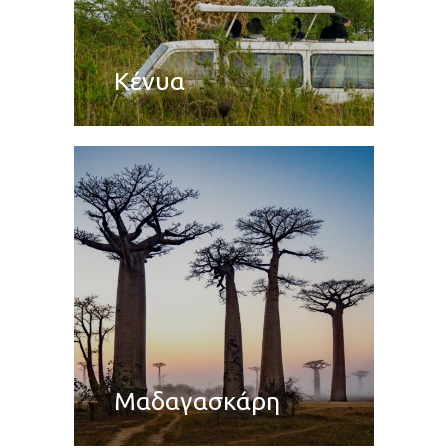
Κένυα
Μαδαγασκάρη