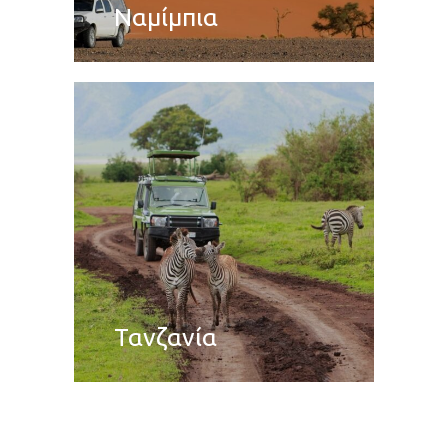
Ναμίμπια
Τανζανία