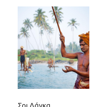
Σρι Λάνκα