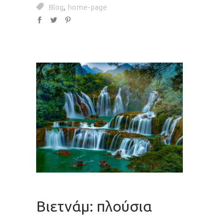
,
Blog
home-page
Βιετνάμ: πλούσια