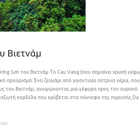
υ Βιετνάμ
ờng Sơn του Βιετνάμ Το Cau Vang (που σημαίνει χρυσή γέφυ
κό προορισμό. Ένα ζευγάρι από γιγαντιαία πέτρινα χέριa, πο
ς του Βιετνάμ, ανυψώνοντας μια γέφυρα προς τον ουρανό. 
εταξωτή κορδέλα που κρύβεται στα σύννεφα της περιοχής Da
age