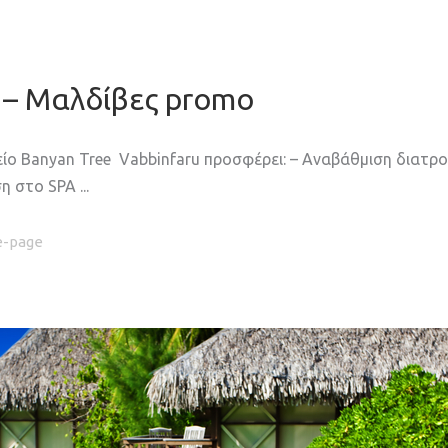
u – Mαλδίβες promo
είο Banyan Tree Vabbinfaru προσφέρει: – Αναβάθμιση διατρ
ση στο SPA
-page