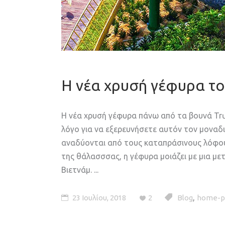
Η νέα χρυσή γέφυρα το
Η νέα χρυσή γέφυρα πάνω από τα βουνά Trư
λόγο για να εξερευνήσετε αυτόν τον μοναδι
αναδύονται από τους καταπράσινους λόφου
της θάλασσσας, η γέφυρα μοιάζει με μια μ
Βιετνάμ.
,
23 Ιουλίου, 2018
2
Blog
home-p