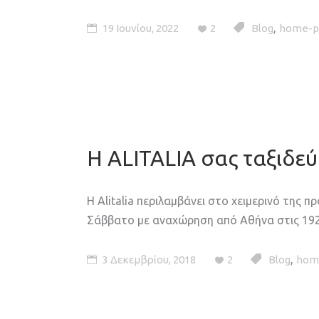
,
19 Ιουνίου, 2022
2
Blog
home-p
H ALITALIA σας ταξιδεύ
Η Alitalia περιλαμβάνει στο χειμερινό της
Σάββατο με αναχώρηση από Αθήνα στις 192
,
3 Δεκεμβρίου, 2018
2
Blog
hom